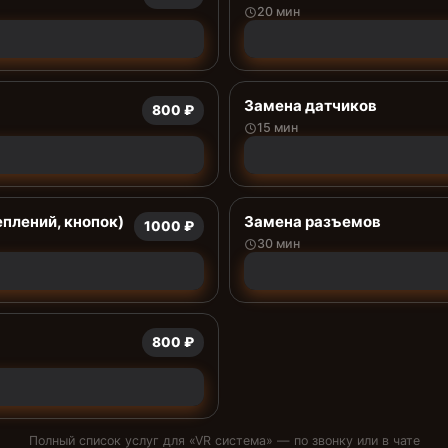
20 мин
Замена датчиков
800 ₽
15 мин
еплений, кнопок)
Замена разъемов
1000 ₽
30 мин
800 ₽
Полный список услуг для «
VR система
» — по звонку или в чате