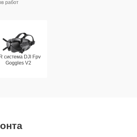
ов работ
R система DJI Fpv
Goggles V2
монта