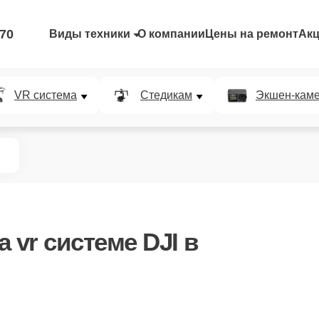
-70
Виды техники
О компании
Цены на ремонт
Ак
VR система
Стедикам
Экшен-кам
а vr системе DJI в