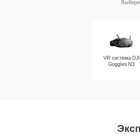
Выберит
VR система DJI
Goggles N3
Эксп