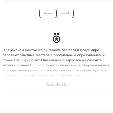
В сервисном центре vla.dji-remont-center.ru в Владимире
работают опытные мастера с профильным образованием и
стажем от 5 до 12 лет. Они специализируются на ремонте
техники бренда DJI, используют современное оборудование и
оригинальные запчасти. Каждый инженер регулярно проходит
обучение и сертификацию, что позволяет быстро и
точноdiagnostikировать поломки и восстанавливать технику с
Развернуть
сохранением гарантии до 3 лет. Наши мастера решают
сложные случаи: от замены матриц и материнских плат до
ремонта после залития и восстановления данных. Благодаря
высокой квалификации и ответственному подходу клиенты
получают быстрый, качественный ремонт и понятные
объяснения по результатам диагностики.