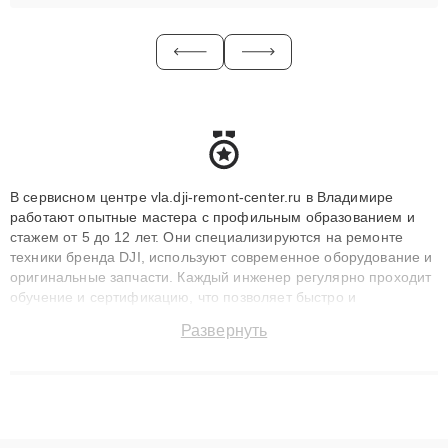
В сервисном центре vla.dji-remont-center.ru в Владимире
работают опытные мастера с профильным образованием и
стажем от 5 до 12 лет. Они специализируются на ремонте
техники бренда DJI, используют современное оборудование и
оригинальные запчасти. Каждый инженер регулярно проходит
обучение и сертификацию, что позволяет быстро и
точноdiagnostikировать поломки и восстанавливать технику с
Развернуть
сохранением гарантии до 3 лет. Наши мастера решают
сложные случаи: от замены матриц и материнских плат до
ремонта после залития и восстановления данных. Благодаря
высокой квалификации и ответственному подходу клиенты
получают быстрый, качественный ремонт и понятные
объяснения по результатам диагностики.