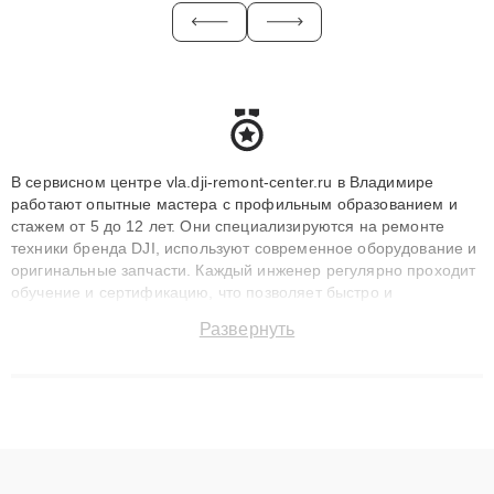
В сервисном центре vla.dji-remont-center.ru в Владимире
работают опытные мастера с профильным образованием и
стажем от 5 до 12 лет. Они специализируются на ремонте
техники бренда DJI, используют современное оборудование и
оригинальные запчасти. Каждый инженер регулярно проходит
обучение и сертификацию, что позволяет быстро и
точноdiagnostikировать поломки и восстанавливать технику с
Развернуть
сохранением гарантии до 3 лет. Наши мастера решают
сложные случаи: от замены матриц и материнских плат до
ремонта после залития и восстановления данных. Благодаря
высокой квалификации и ответственному подходу клиенты
получают быстрый, качественный ремонт и понятные
объяснения по результатам диагностики.