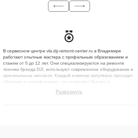
В сервисном центре vla.dji-remont-center.ru в Владимире
работают опытные мастера с профильным образованием и
стажем от 5 до 12 лет. Они специализируются на ремонте
техники бренда DJI, используют современное оборудование и
оригинальные запчасти. Каждый инженер регулярно проходит
обучение и сертификацию, что позволяет быстро и
точноdiagnostikировать поломки и восстанавливать технику с
Развернуть
сохранением гарантии до 3 лет. Наши мастера решают
сложные случаи: от замены матриц и материнских плат до
ремонта после залития и восстановления данных. Благодаря
высокой квалификации и ответственному подходу клиенты
получают быстрый, качественный ремонт и понятные
объяснения по результатам диагностики.